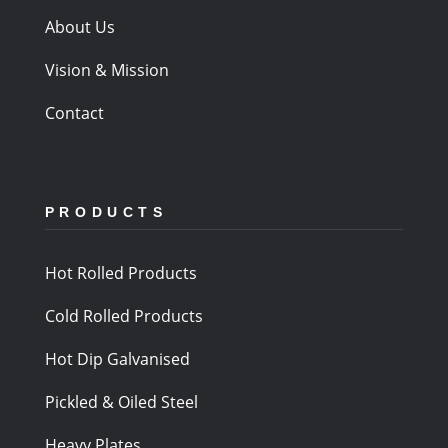
About Us
Vision & Mission
Contact
PRODUCTS
Hot Rolled Products
Cold Rolled Products
Hot Dip Galvanised
Pickled & Oiled Steel
Heavy Plates