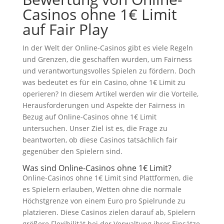
Casinos ohne 1€ Limit
auf Fair Play
In der Welt der Online-Casinos gibt es viele Regeln
und Grenzen, die geschaffen wurden, um Fairness
und verantwortungsvolles Spielen zu fördern. Doch
was bedeutet es für ein Casino, ohne 1€ Limit zu
operieren? In diesem Artikel werden wir die Vorteile,
Herausforderungen und Aspekte der Fairness in
Bezug auf Online-Casinos ohne 1€ Limit
untersuchen. Unser Ziel ist es, die Frage zu
beantworten, ob diese Casinos tatsächlich fair
gegenüber den Spielern sind.
Was sind Online-Casinos ohne 1€ Limit?
Online-Casinos ohne 1€ Limit sind Plattformen, die
es Spielern erlauben, Wetten ohne die normale
Höchstgrenze von einem Euro pro Spielrunde zu
platzieren. Diese Casinos zielen darauf ab, Spielern
größere Flexibilität bei der Verwaltung ihrer Einsätze