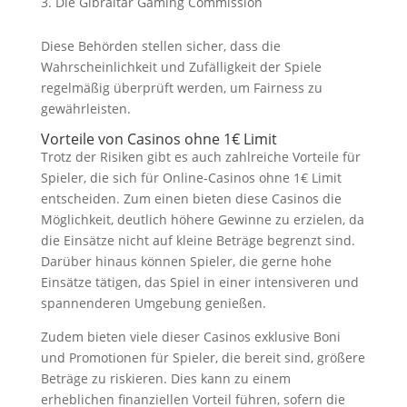
Die Gibraltar Gaming Commission
Diese Behörden stellen sicher, dass die
Wahrscheinlichkeit und Zufälligkeit der Spiele
regelmäßig überprüft werden, um Fairness zu
gewährleisten.
Vorteile von Casinos ohne 1€ Limit
Trotz der Risiken gibt es auch zahlreiche Vorteile für
Spieler, die sich für Online-Casinos ohne 1€ Limit
entscheiden. Zum einen bieten diese Casinos die
Möglichkeit, deutlich höhere Gewinne zu erzielen, da
die Einsätze nicht auf kleine Beträge begrenzt sind.
Darüber hinaus können Spieler, die gerne hohe
Einsätze tätigen, das Spiel in einer intensiveren und
spannenderen Umgebung genießen.
Zudem bieten viele dieser Casinos exklusive Boni
und Promotionen für Spieler, die bereit sind, größere
Beträge zu riskieren. Dies kann zu einem
erheblichen finanziellen Vorteil führen, sofern die